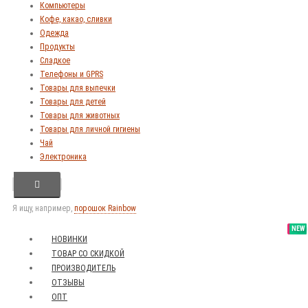
Компьютеры
Кофе, какао, сливки
Одежда
Продукты
Сладкое
Телефоны и GPRS
Товары для выпечки
Товары для детей
Товары для животных
Товары для личной гигиены
Чай
Электроника
Я ищу, например,
порошок Rainbow
SALE
NEW
NEW
NEW
НОВИНКИ
ТОВАР СО СКИДКОЙ
ПРОИЗВОДИТЕЛЬ
ОТЗЫВЫ
ОПТ