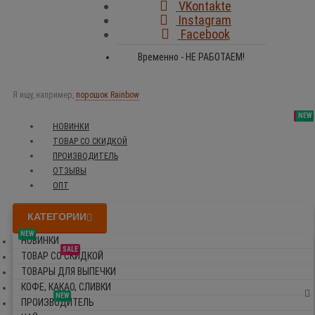
VKontakte
Instagram
Facebook
Временно - НЕ РАБОТАЕМ!
Я ищу, например,
порошок Rainbow
SALE
NEW
NEW
NEW
НОВИНКИ
ТОВАР СО СКИДКОЙ
ПРОИЗВОДИТЕЛЬ
ОТЗЫВЫ
ОПТ
КАТЕГОРИИ
NEW
НОВИНКИ
SALE
ТОВАР СО СКИДКОЙ
ТОВАРЫ ДЛЯ ВЫПЕЧКИ
КОФЕ, КАКАО, СЛИВКИ
NEW
ПРОИЗВОДИТЕЛЬ