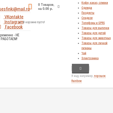
Кофе, какао, сливки
0
Tоваров,
Одежда
sesfinki@mail.ru
на
0.00 р.
Продукты
VKontakte
Сладкое
Instagram
В корзине пусто!
Телефоны и GPRS
Facebook
Товары для выпечки
Товары для детей
Временно - НЕ
Товары для животных
РАБОТАЕМ!
Товары для личной
гигиены
Чай
Электроника
Я ищу, например,
порошок
Rainbow