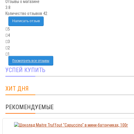
Отзывы о магазине
3.8
Количество отзывов 42
Написать отзыв
5
67%
4
2%
3
3%
2
0%
1
25%
Посмотреть все отзывы
УСПЕЙ КУПИТЬ
ХИТ ДНЯ
РЕКОМЕНДУЕМЫЕ