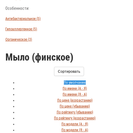
Особенности:
Антибактериальное
(5)
Гипоаллергенное
(5)
Органическое
(3)
Мыло (финское)
Сортировать
По умолчанию
По имени (A - Я)
По имени (Я - A)
По цене (возрастанию)
По цене (убыванию)
По рейтингу (убыванию)
По рейтингу (возрастанию)
По модели (A - Я)
По модели (Я - A)