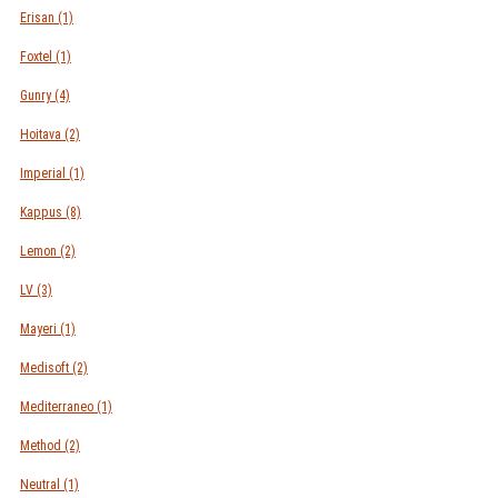
Erisan
(1)
Foxtel
(1)
Gunry
(4)
Hoitava
(2)
Imperial
(1)
Kappus
(8)
Lemon
(2)
LV
(3)
Mayeri
(1)
Medisoft
(2)
Mediterraneo
(1)
Method
(2)
Neutral
(1)