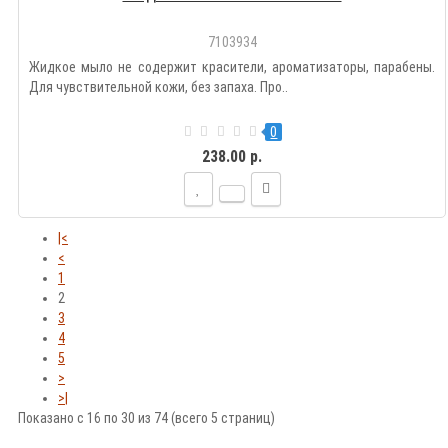
7103934
Жидкое мыло не содержит красители, ароматизаторы, парабены.
Для чувствительной кожи, без запаха. Про..
0
238.00 р.
|<
<
1
2
3
4
5
>
>|
Показано с 16 по 30 из 74 (всего 5 страниц)