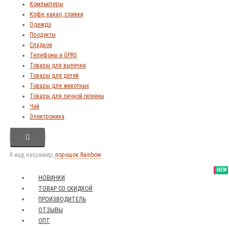
Компьютеры
Кофе, какао, сливки
Одежда
Продукты
Сладкое
Телефоны и GPRS
Товары для выпечки
Товары для детей
Товары для животных
Товары для личной гигиены
Чай
Электроника
Я ищу, например,
порошок Rainbow
SALE
NEW
NEW
NEW
НОВИНКИ
ТОВАР СО СКИДКОЙ
ПРОИЗВОДИТЕЛЬ
ОТЗЫВЫ
ОПТ