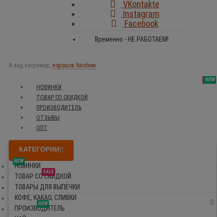
VKontakte
Instagram
Facebook
Временно - НЕ РАБОТАЕМ!
Я ищу, например,
порошок Rainbow
SALE
NEW
NEW
NEW
НОВИНКИ
ТОВАР СО СКИДКОЙ
ПРОИЗВОДИТЕЛЬ
ОТЗЫВЫ
ОПТ
КАТЕГОРИИ
NEW
НОВИНКИ
SALE
ТОВАР СО СКИДКОЙ
ТОВАРЫ ДЛЯ ВЫПЕЧКИ
КОФЕ, КАКАО, СЛИВКИ
NEW
ПРОИЗВОДИТЕЛЬ