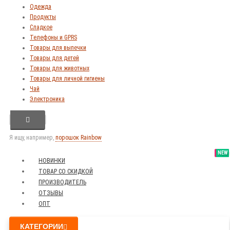
Одежда
Продукты
Сладкое
Телефоны и GPRS
Товары для выпечки
Товары для детей
Товары для животных
Товары для личной гигиены
Чай
Электроника
Я ищу, например,
порошок Rainbow
SALE
NEW
NEW
NEW
НОВИНКИ
ТОВАР СО СКИДКОЙ
ПРОИЗВОДИТЕЛЬ
ОТЗЫВЫ
ОПТ
КАТЕГОРИИ