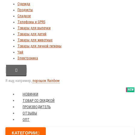
Одежда
Продукты
Сладкое
Телефоны и GPRS
Товары для выпечки
Товары для детей
Товары для животных
Товары для личной гигиены
Чай
Электроника
Я ищу, например,
порошок Rainbow
SALE
NEW
NEW
NEW
НОВИНКИ
ТОВАР СО СКИДКОЙ
ПРОИЗВОДИТЕЛЬ
ОТЗЫВЫ
ОПТ
КАТЕГОРИИ