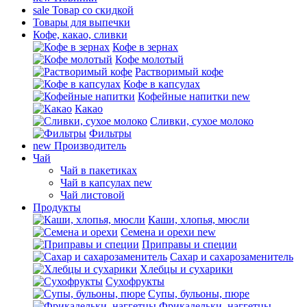
sale
Товар со скидкой
Товары для выпечки
Кофе, какао, сливки
Кофе в зернах
Кофе молотый
Растворимый кофе
Кофе в капсулах
Кофейные напитки
new
Какао
Сливки, сухое молоко
Фильтры
new
Производитель
Чай
Чай в пакетиках
Чай в капсулах
new
Чай листовой
Продукты
Каши, хлопья, мюсли
Семена и орехи
new
Приправы и специи
Сахар и сахарозаменитель
Хлебцы и сухарики
Сухофрукты
Супы, бульоны, пюре
Фрикадельки, наггетцы