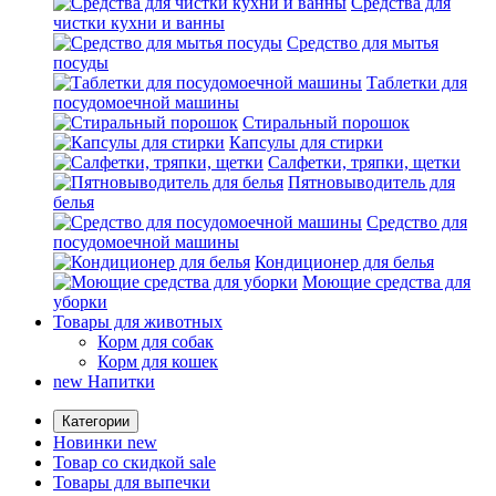
Средства для
чистки кухни и ванны
Средство для мытья
посуды
Таблетки для
посудомоечной машины
Стиральный порошок
Капсулы для стирки
Салфетки, тряпки, щетки
Пятновыводитель для
белья
Средство для
посудомоечной машины
Кондиционер для белья
Моющие средства для
уборки
Товары для животных
Корм для собак
Корм для кошек
new
Напитки
Категории
Новинки
new
Товар со скидкой
sale
Товары для выпечки