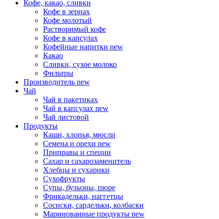
Кофе, какао, сливки
Кофе в зернах
Кофе молотый
Растворимый кофе
Кофе в капсулах
Кофейные напитки
new
Какао
Сливки, сухое молоко
Фильтры
Производитель
new
Чай
Чай в пакетиках
Чай в капсулах
new
Чай листовой
Продукты
Каши, хлопья, мюсли
Семена и орехи
new
Приправы и специи
Сахар и сахарозаменитель
Хлебцы и сухарики
Сухофрукты
Супы, бульоны, пюре
Фрикадельки, наггетцы
Сосиски, сардельки, колбаски
Маринованные продукты
new