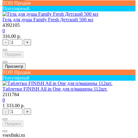
ТОП Продаж
Популярный
Гель для душа Family Fresh Детский 500 мл
4392105
0
316.00 р.
-
+
Продано
Просмотр
ТОП Продаж
Популярный
Таблетки FINISH All in One для п/машины 112шт.
2111784
0
1 333.00 р.
-
+
Продано
vsesfinki.ru