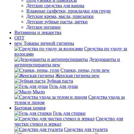
Подгузники и памперсы
Детские средства для ванны
Влажные салфетки, прокладки для груди
Детские крема, масла, присыпки
Детские зубные пасты, щетки
Детское питание
Витамины и лекарства
ОПТ
new
Товары личной гигиены
Средства по уходу за
волосами
Дезодоранты и
антиперспиранты
new
Станки, пены, гели
new
Женская гигиена
new
Зубная паста
Гель для душа
Мыло
Средства ухода за
телом и лицом
Бытовая химия
Гель для стирки
Средство для
чистки стекол и зеркал
Средство для туалета