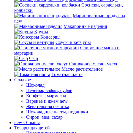
Сосиски, сардельки,
колбаски
Маринованные продукты
new
Макаронные изделия
Крупы
Консервы
Соусы и кетчупы
Сливочное масло и
маргарин
Сыр
Оливковое масло, уксус
Масло растительное
Томатная паста
Сладкое
Шоколад
Печенья, вафли, суфле
Конфеты, мармелад
Варенье и джем
new
Жевательная резинка
Шоколадные пасты, подливки
Сироп, мед, сахар
new
Отзывы
Товары для детей