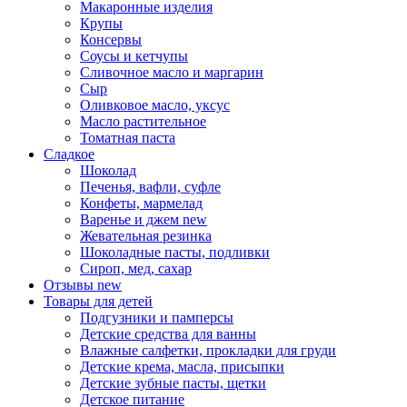
Макаронные изделия
Крупы
Консервы
Соусы и кетчупы
Сливочное масло и маргарин
Сыр
Оливковое масло, уксус
Масло растительное
Томатная паста
Сладкое
Шоколад
Печенья, вафли, суфле
Конфеты, мармелад
Варенье и джем
new
Жевательная резинка
Шоколадные пасты, подливки
Сироп, мед, сахар
Отзывы
new
Товары для детей
Подгузники и памперсы
Детские средства для ванны
Влажные салфетки, прокладки для груди
Детские крема, масла, присыпки
Детские зубные пасты, щетки
Детское питание