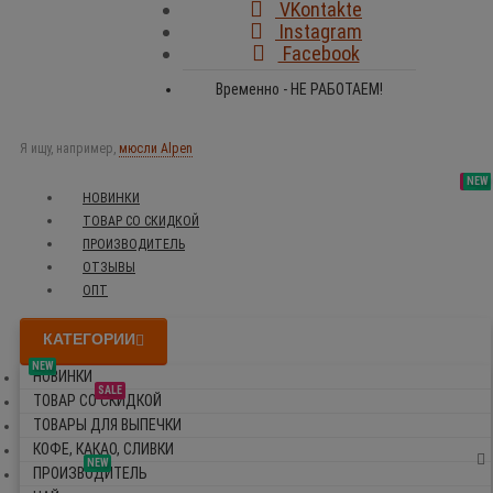
VKontakte
Instagram
Facebook
Временно - НЕ РАБОТАЕМ!
Я ищу, например,
мюсли Alpen
SALE
NEW
NEW
NEW
НОВИНКИ
ТОВАР СО СКИДКОЙ
ПРОИЗВОДИТЕЛЬ
ОТЗЫВЫ
ОПТ
КАТЕГОРИИ
NEW
НОВИНКИ
SALE
ТОВАР СО СКИДКОЙ
ТОВАРЫ ДЛЯ ВЫПЕЧКИ
КОФЕ, КАКАО, СЛИВКИ
NEW
ПРОИЗВОДИТЕЛЬ