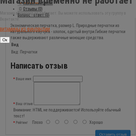
Магазин временно не работает
Характеристики
Отзывы (0)
Магазин временно не работает. Вы можете использовать эту группу в
Вопрос - ответ (0)
Вконтакте:
Экономическая перчатка, размер L. Природные перчатки из
ВИТАМИНЫ ИЗ ФИНЛЯНДИИ
натурального каучука - хлопок, одетый внутри.Гибкие перчатки
также выдерживают различные моющие средства.
Ок
Вид
Вид:
Перчатки
Написать отзыв
Ваше имя:
Ваш отзыв
Внимание:
HTML не поддерживается! Используйте обычный
текст!
Плохо
Хорошо
Рейтинг
Оставить отзыв