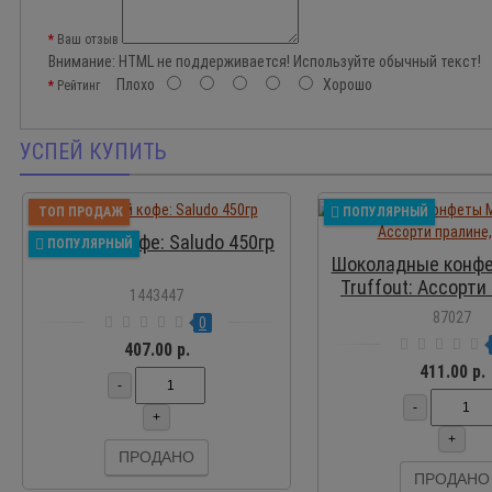
Ваш отзыв
Внимание:
HTML не поддерживается! Используйте обычный текст!
Плохо
Хорошо
Рейтинг
УСПЕЙ КУПИТЬ
ПР
ТОП ПРОДАЖ
ПОПУЛЯРНЫЙ
Молотый кофе: Saludo 450гр
ПОПУЛЯРНЫЙ
Шоколадные конфе
Truffout: Ассорти
1443447
400 г
87027
0
407.00 р.
411.00 р.
-
-
+
+
ПРОДАНО
ПРОДАНО