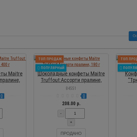
Ос
ОСМОТР
ПРОСМОТР
ТОП ПРОДАЖ
ТОП ПРО
ПОПУЛЯРНЫЙ
ПОПУЛ
ты Maitre
Шоколадные конфеты Maitre
Конф
 пралине,
Truffout:Ассорти пралине,
"Тр
180 г
84551
0
0
208.00 р.
-
+
ПРОДАНО