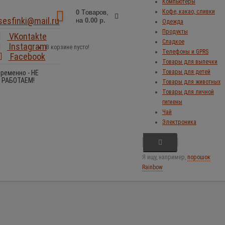
Компьютеры
Кофе, какао, сливки
0
Tоваров,
sesfinki@mail.ru
на
0.00 р.
Одежда
Продукты
VKontakte
Сладкое
Instagram
В корзине пусто!
Телефоны и GPRS
Facebook
Товары для выпечки
Товары для детей
Временно - НЕ
РАБОТАЕМ!
Товары для животных
Товары для личной
гигиены
Чай
Электроника
Я ищу, например,
порошок
Rainbow