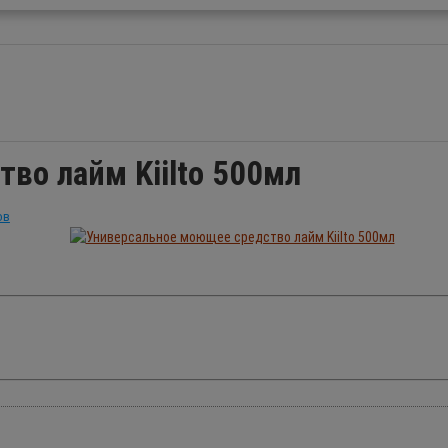
во лайм Kiilto 500мл
ов