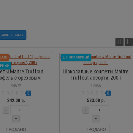
тавить отзыв
ПРОСМОТР
ПРОСМОТР
ДАЖ
ПОПУЛЯРНЫЙ
ЯРНЫЙ
еты Maitre Truffout
Шоколадные конфеты Maitre
юфель с ореховым
Truffout ассорти, 200 г
вкусом", 200 г
84572
87455
0
0
242.00 р.
533.00 р.
-
-
+
+
ПРОДАНО
ПРОДАНО