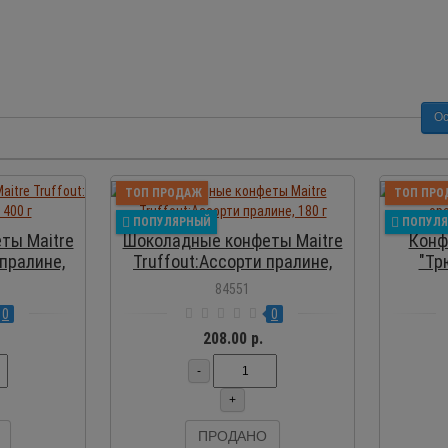
Ос
ОСМОТР
ПРОСМОТР
ТОП ПРОДАЖ
ТОП ПРО
ПОПУЛЯРНЫЙ
ПОПУЛ
ты Maitre
Шоколадные конфеты Maitre
Конф
 пралине,
Truffout:Ассорти пралине,
"Тр
180 г
84551
0
0
208.00 р.
-
+
ПРОДАНО