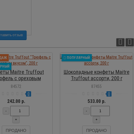
тавить отзыв
ПРОСМОТР
ПРОСМОТР
ДАЖ
ПОПУЛЯРНЫЙ
ЯРНЫЙ
еты Maitre Truffout
Шоколадные конфеты Maitre
юфель с ореховым
Truffout ассорти, 200 г
вкусом", 200 г
84572
87455
0
0
242.00 р.
533.00 р.
-
-
+
+
ПРОДАНО
ПРОДАНО