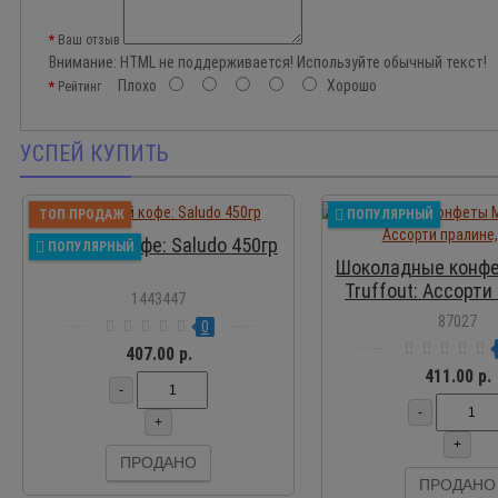
Ваш отзыв
Внимание:
HTML не поддерживается! Используйте обычный текст!
Плохо
Хорошо
Рейтинг
УСПЕЙ КУПИТЬ
ПР
ТОП ПРОДАЖ
ПОПУЛЯРНЫЙ
Молотый кофе: Saludo 450гр
ПОПУЛЯРНЫЙ
Шоколадные конфе
Truffout: Ассорти
1443447
400 г
87027
0
407.00 р.
411.00 р.
-
-
+
+
ПРОДАНО
ПРОДАНО