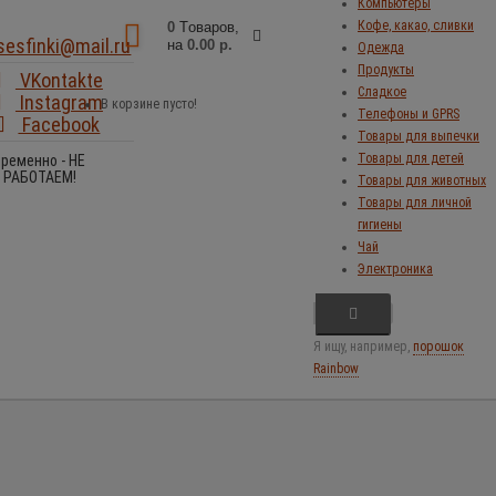
Компьютеры
Кофе, какао, сливки
0
Tоваров,
sesfinki@mail.ru
на
0.00 р.
Одежда
Продукты
VKontakte
Сладкое
Instagram
В корзине пусто!
Телефоны и GPRS
Facebook
Товары для выпечки
Товары для детей
Временно - НЕ
РАБОТАЕМ!
Товары для животных
Товары для личной
гигиены
Чай
Электроника
Я ищу, например,
порошок
Rainbow