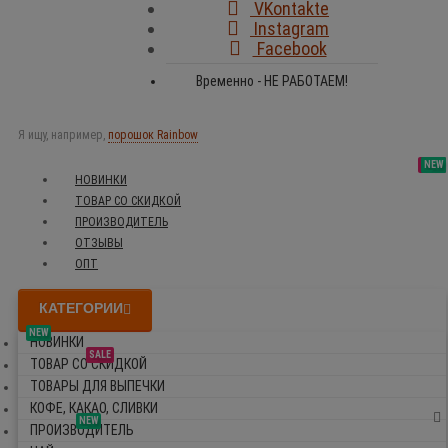
VKontakte
Instagram
Facebook
Временно - НЕ РАБОТАЕМ!
Я ищу, например,
порошок Rainbow
SALE
NEW
NEW
NEW
НОВИНКИ
ТОВАР СО СКИДКОЙ
ПРОИЗВОДИТЕЛЬ
ОТЗЫВЫ
ОПТ
КАТЕГОРИИ
NEW
НОВИНКИ
SALE
ТОВАР СО СКИДКОЙ
ТОВАРЫ ДЛЯ ВЫПЕЧКИ
КОФЕ, КАКАО, СЛИВКИ
NEW
ПРОИЗВОДИТЕЛЬ