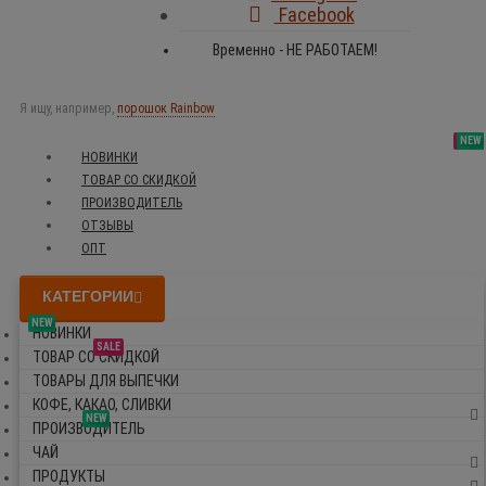
Facebook
Временно - НЕ РАБОТАЕМ!
Я ищу, например,
порошок Rainbow
SALE
NEW
NEW
NEW
НОВИНКИ
ТОВАР СО СКИДКОЙ
ПРОИЗВОДИТЕЛЬ
ОТЗЫВЫ
ОПТ
КАТЕГОРИИ
NEW
НОВИНКИ
SALE
ТОВАР СО СКИДКОЙ
ТОВАРЫ ДЛЯ ВЫПЕЧКИ
КОФЕ, КАКАО, СЛИВКИ
NEW
ПРОИЗВОДИТЕЛЬ
ЧАЙ
ПРОДУКТЫ