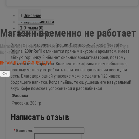
Описание
Характеристики
Отзывы (0)
Магазин временно не работает
Вопрос - ответ (0)
Это кофе изготовлено в Греции. Растворимый кофе Nescafe
Магазин временно не работает. Вы можете использовать эту группу в
Original 200г Refill отличается пряным вкусом и ароматом, имеет
Вконтакте:
лёгкую горчинку. В нём нет сильных ароматизаторов, поэтому
ВИТАМИНЫ ИЗ ФИНЛЯНДИИ
пить его очень приятно. Количество кофеина в нём небольшое,
поэтому можно употреблять напиток на протяжении всего дня
Ок
весь. Благодаря одной упаковке можно сделать 120 чашек
бодрящего напитка. Когда пьёшь, то ощущаешь его натуральный
вкус. Кофе поможет успокоиться и расслабиться.
Фасовка
Фасовка:
200 гр
Написать отзыв
Ваше имя: