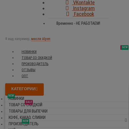
VKontakte
Instagram
Facebook
Временно - НЕ РАБОТАЕМ!
Я ищу, например,
мюсли Alpen
SALE
NEW
NEW
NEW
НОВИНКИ
ТОВАР СО СКИДКОЙ
ПРОИЗВОДИТЕЛЬ
ОТЗЫВЫ
ОПТ
КАТЕГОРИИ
NEW
НОВИНКИ
SALE
ТОВАР СО СКИДКОЙ
ТОВАРЫ ДЛЯ ВЫПЕЧКИ
КОФЕ, КАКАО, СЛИВКИ
NEW
ПРОИЗВОДИТЕЛЬ