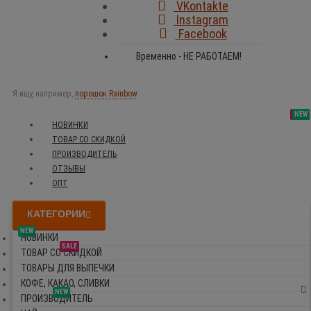
VKontakte
Instagram
Facebook
Временно - НЕ РАБОТАЕМ!
Я ищу, например,
порошок Rainbow
SALE
NEW
NEW
NEW
НОВИНКИ
ТОВАР СО СКИДКОЙ
ПРОИЗВОДИТЕЛЬ
ОТЗЫВЫ
ОПТ
КАТЕГОРИИ
NEW
НОВИНКИ
SALE
ТОВАР СО СКИДКОЙ
ТОВАРЫ ДЛЯ ВЫПЕЧКИ
КОФЕ, КАКАО, СЛИВКИ
NEW
ПРОИЗВОДИТЕЛЬ