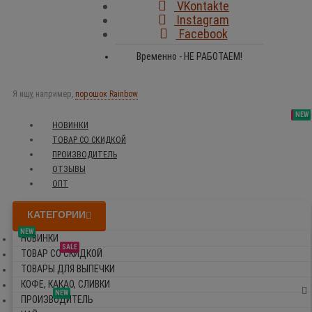
VKontakte
Instagram
Facebook
Временно - НЕ РАБОТАЕМ!
Я ищу, например,
порошок Rainbow
SALE
NEW
NEW
NEW
НОВИНКИ
ТОВАР СО СКИДКОЙ
ПРОИЗВОДИТЕЛЬ
ОТЗЫВЫ
ОПТ
КАТЕГОРИИ
NEW
НОВИНКИ
SALE
ТОВАР СО СКИДКОЙ
ТОВАРЫ ДЛЯ ВЫПЕЧКИ
КОФЕ, КАКАО, СЛИВКИ
NEW
ПРОИЗВОДИТЕЛЬ