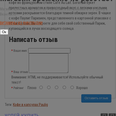
кофе во французском стиле Cafe Au Lait. Богатый букет
прелестных ароматов и превосходный вкус с легкими кислыми
Магазин временно не работает. Вы можете использовать эту группу в
нотками раскрывается благодаря темной обжарке зерен. В чашке
Вконтакте:
с кофе Паулиг Паризиен, представленного в картонной упаковке с
ВИТАМИНЫ ИЗ ФИНЛЯНДИИ
16 капсулами, Вы откроете для себя свой собственный Париж,
купающийся в лучах восходящего солнца.
Ок
Написать отзыв
Ваше имя:
Ваш отзыв
Внимание:
HTML не поддерживается! Используйте обычный
текст!
Плохо
Хорошо
Рейтинг
Оставить отзыв
Теги:
Кофе в капсулах Paulig
УСПЕЙ КУПИТЬ