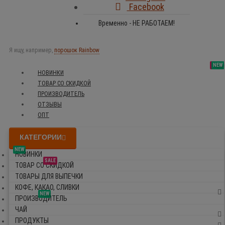
Facebook
Временно - НЕ РАБОТАЕМ!
Я ищу, например,
порошок Rainbow
SALE
NEW
NEW
NEW
НОВИНКИ
ТОВАР СО СКИДКОЙ
ПРОИЗВОДИТЕЛЬ
ОТЗЫВЫ
ОПТ
КАТЕГОРИИ
NEW
НОВИНКИ
SALE
ТОВАР СО СКИДКОЙ
ТОВАРЫ ДЛЯ ВЫПЕЧКИ
КОФЕ, КАКАО, СЛИВКИ
NEW
ПРОИЗВОДИТЕЛЬ
ЧАЙ
ПРОДУКТЫ