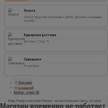
Оплата
Оплату товара мы принимаем в рублях. Доступны следующие
способы.
Курьерская доставка
Доступна с 14 до 19,
Самовывоз
Не доступен.
Описание
Отзывы (0)
Вопрос - ответ (0)
Кофе Paulig в капсулах Parisien - восхитительная смесь, которая
Магазин временно не работает
идеально подходит для приготовления классического утреннего