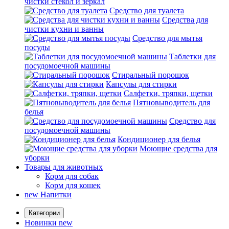
чистки стекол и зеркал
Средство для туалета
Средства для
чистки кухни и ванны
Средство для мытья
посуды
Таблетки для
посудомоечной машины
Стиральный порошок
Капсулы для стирки
Салфетки, тряпки, щетки
Пятновыводитель для
белья
Средство для
посудомоечной машины
Кондиционер для белья
Моющие средства для
уборки
Товары для животных
Корм для собак
Корм для кошек
new
Напитки
Категории
Новинки
new