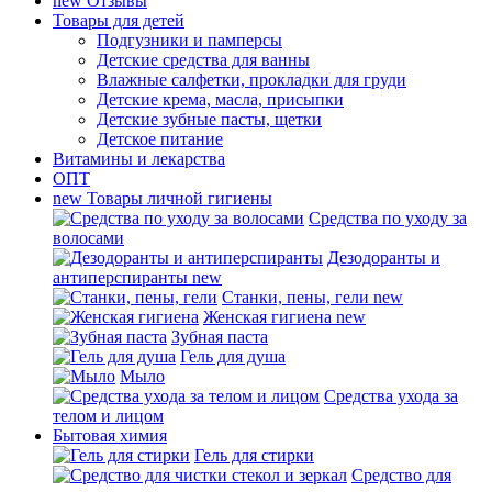
new
Отзывы
Товары для детей
Подгузники и памперсы
Детские средства для ванны
Влажные салфетки, прокладки для груди
Детские крема, масла, присыпки
Детские зубные пасты, щетки
Детское питание
Витамины и лекарства
ОПТ
new
Товары личной гигиены
Средства по уходу за
волосами
Дезодоранты и
антиперспиранты
new
Станки, пены, гели
new
Женская гигиена
new
Зубная паста
Гель для душа
Мыло
Средства ухода за
телом и лицом
Бытовая химия
Гель для стирки
Средство для