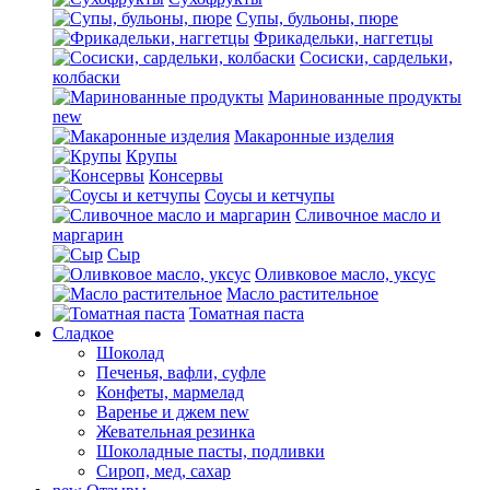
Супы, бульоны, пюре
Фрикадельки, наггетцы
Сосиски, сардельки,
колбаски
Маринованные продукты
new
Макаронные изделия
Крупы
Консервы
Соусы и кетчупы
Сливочное масло и
маргарин
Сыр
Оливковое масло, уксус
Масло растительное
Томатная паста
Сладкое
Шоколад
Печенья, вафли, суфле
Конфеты, мармелад
Варенье и джем
new
Жевательная резинка
Шоколадные пасты, подливки
Сироп, мед, сахар