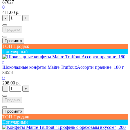
87027
0
411.00 р.
-
+
Продано
Просмотр
ТОП Продаж
Популярный
Шоколадные конфеты Maitre Truffout:Ассорти пралине, 180 г
84551
0
208.00 р.
-
+
Продано
Просмотр
ТОП Продаж
Популярный