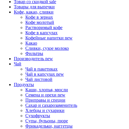
Товар со скидкой
sale
Товары для выпечки
Кофе, какао, сливки
Кофе в зернах
Кофе молотый
Растворимый кофе
Кофе в капсулах
Кофейные напитки
new
Какао
Сливки, сухое молоко
Фильтры
Производитель
new
Чай
Чай в пакетиках
Чай в капсулах
new
Чай листовой
Продукты
Каши, хлопья, мюсли
Семена и орехи
new
Приправы и специи
Сахар и сахарозаменитель
Хлебцы и сухарики
Сухофрукты
Супы, бульоны, пюре
Фрикадельки, наггетцы