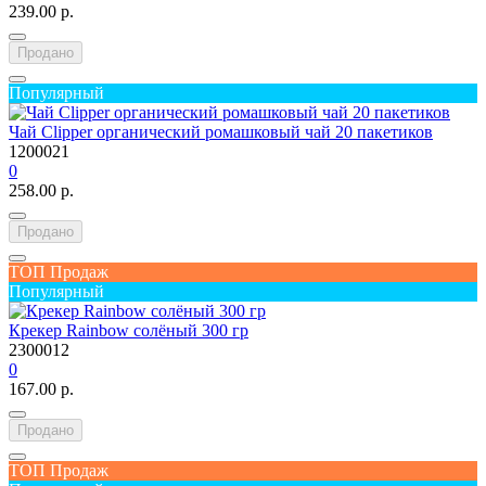
239.00 р.
Продано
Популярный
Чай Clipper органический ромашковый чай 20 пакетиков
1200021
0
258.00 р.
Продано
ТОП Продаж
Популярный
Крекер Rainbow солёный 300 гр
2300012
0
167.00 р.
Продано
ТОП Продаж