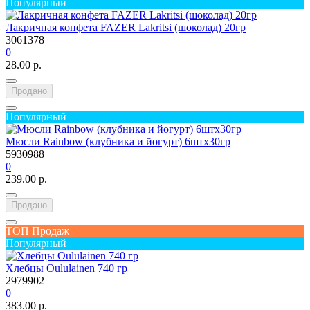
Популярный
Лакричная конфета FAZER Lakritsi (шоколад) 20гр
3061378
0
28.00 р.
Продано
Популярный
Мюсли Rainbow (клубника и йогурт) 6штх30гр
5930988
0
239.00 р.
Продано
ТОП Продаж
Популярный
Хлебцы Oululainen 740 гр
2979902
0
383.00 р.