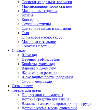
Сосиски, сардельки, колбаски
Маринованные продукты
new
Макаронные изделия
Крупы
Консервы
Соусы и кетчупы
Сливочное масло и маргарин
Сыр
Оливковое масло, уксус
Масло растительное
Томатная паста
Сладкое
Шоколад
Печенья, вафли, суфле
Конфеты, мармелад
Варенье и джем
new
Жевательная резинка
Шоколадные пасты, подливки
Сироп, мед, сахар
Отзывы
new
Товары для детей
Подгузники и памперсы
Детские средства для ванны
Влажные салфетки, прокладки для груди
Детские крема, масла, присыпки