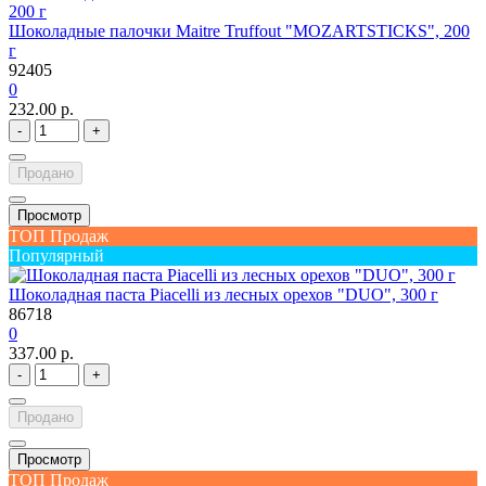
Шоколадные палочки Maitre Truffout "MOZARTSTICKS", 200
г
92405
0
232.00 р.
-
+
Продано
Просмотр
ТОП Продаж
Популярный
Шоколадная паста Piacelli из лесных орехов "DUO", 300 г
86718
0
337.00 р.
-
+
Продано
Просмотр
ТОП Продаж