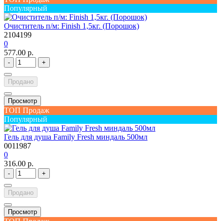
Популярный
Очиститель п/м: Finish 1,5кг. (Порошок)
2104199
0
577.00 р.
-
+
Продано
Просмотр
ТОП Продаж
Популярный
Гель для душа Family Fresh миндаль 500мл
0011987
0
316.00 р.
-
+
Продано
Просмотр