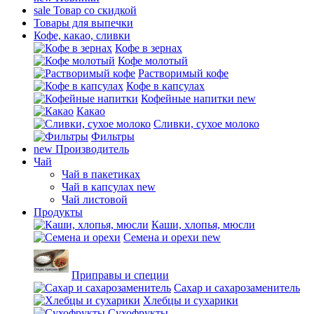
sale
Товар со скидкой
Товары для выпечки
Кофе, какао, сливки
Кофе в зернах
Кофе молотый
Растворимый кофе
Кофе в капсулах
Кофейные напитки
new
Какао
Сливки, сухое молоко
Фильтры
new
Производитель
Чай
Чай в пакетиках
Чай в капсулах
new
Чай листовой
Продукты
Каши, хлопья, мюсли
Семена и орехи
new
Приправы и специи
Сахар и сахарозаменитель
Хлебцы и сухарики
Сухофрукты