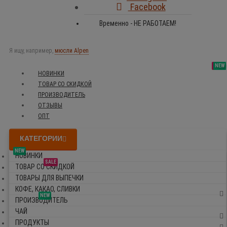
Facebook
Временно - НЕ РАБОТАЕМ!
Я ищу, например,
мюсли Alpen
SALE
NEW
NEW
NEW
НОВИНКИ
ТОВАР СО СКИДКОЙ
ПРОИЗВОДИТЕЛЬ
ОТЗЫВЫ
ОПТ
КАТЕГОРИИ
NEW
НОВИНКИ
SALE
ТОВАР СО СКИДКОЙ
ТОВАРЫ ДЛЯ ВЫПЕЧКИ
КОФЕ, КАКАО, СЛИВКИ
NEW
ПРОИЗВОДИТЕЛЬ
ЧАЙ
ПРОДУКТЫ