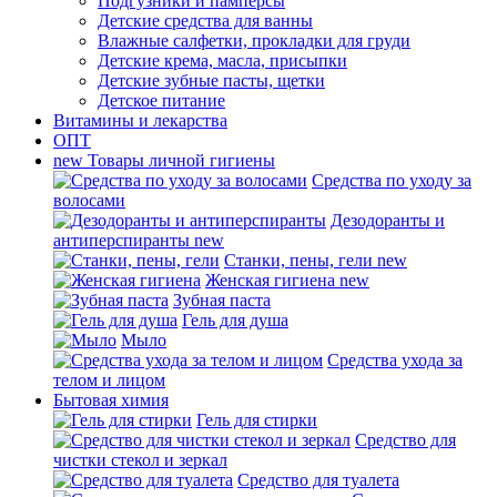
Подгузники и памперсы
Детские средства для ванны
Влажные салфетки, прокладки для груди
Детские крема, масла, присыпки
Детские зубные пасты, щетки
Детское питание
Витамины и лекарства
ОПТ
new
Товары личной гигиены
Средства по уходу за
волосами
Дезодоранты и
антиперспиранты
new
Станки, пены, гели
new
Женская гигиена
new
Зубная паста
Гель для душа
Мыло
Средства ухода за
телом и лицом
Бытовая химия
Гель для стирки
Средство для
чистки стекол и зеркал
Средство для туалета