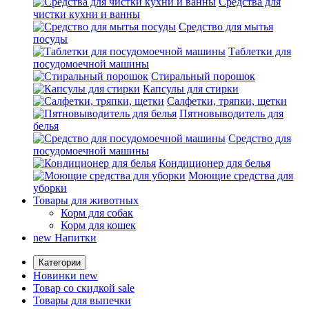
Средства для
чистки кухни и ванны
Средство для мытья
посуды
Таблетки для
посудомоечной машины
Стиральный порошок
Капсулы для стирки
Салфетки, тряпки, щетки
Пятновыводитель для
белья
Средство для
посудомоечной машины
Кондиционер для белья
Моющие средства для
уборки
Товары для животных
Корм для собак
Корм для кошек
new
Напитки
Категории
Новинки
new
Товар со скидкой
sale
Товары для выпечки