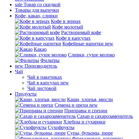
sale
Товар со скидкой
Товары для выпечки
Кофе, какао, сливки
Кофе в зернах
Кофе молотый
Растворимый кофе
Кофе в капсулах
Кофейные напитки
new
Какао
Сливки, сухое молоко
Фильтры
new
Производитель
Чай
Чай в пакетиках
Чай в капсулах
new
Чай листовой
Продукты
Каши, хлопья, мюсли
Семена и орехи
new
Приправы и специи
Сахар и сахарозаменитель
Хлебцы и сухарики
Сухофрукты
Супы, бульоны, пюре
Фрикадельки, наггетцы