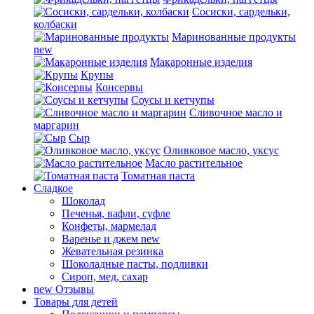
Сосиски, сардельки,
колбаски
Маринованные продукты
new
Макаронные изделия
Крупы
Консервы
Соусы и кетчупы
Сливочное масло и
маргарин
Сыр
Оливковое масло, уксус
Масло растительное
Томатная паста
Сладкое
Шоколад
Печенья, вафли, суфле
Конфеты, мармелад
Варенье и джем
new
Жевательная резинка
Шоколадные пасты, подливки
Сироп, мед, сахар
new
Отзывы
Товары для детей