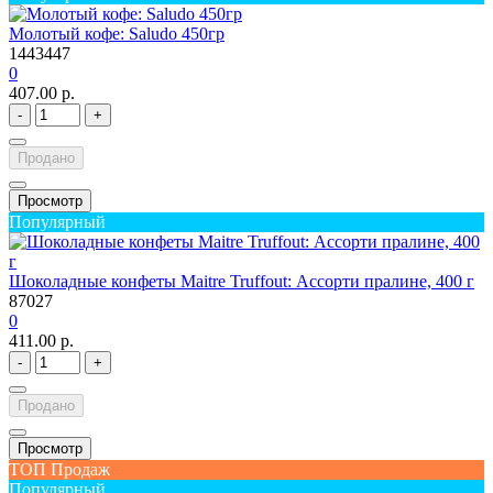
Молотый кофе: Saludo 450гр
1443447
0
407.00 р.
-
+
Продано
Просмотр
Популярный
Шоколадные конфеты Maitre Truffout: Ассорти пралине, 400 г
87027
0
411.00 р.
-
+
Продано
Просмотр
ТОП Продаж
Популярный