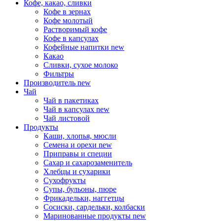
Кофе, какао, сливки
Кофе в зернах
Кофе молотый
Растворимый кофе
Кофе в капсулах
Кофейные напитки
new
Какао
Сливки, сухое молоко
Фильтры
Производитель
new
Чай
Чай в пакетиках
Чай в капсулах
new
Чай листовой
Продукты
Каши, хлопья, мюсли
Семена и орехи
new
Приправы и специи
Сахар и сахарозаменитель
Хлебцы и сухарики
Сухофрукты
Супы, бульоны, пюре
Фрикадельки, наггетцы
Сосиски, сардельки, колбаски
Маринованные продукты
new