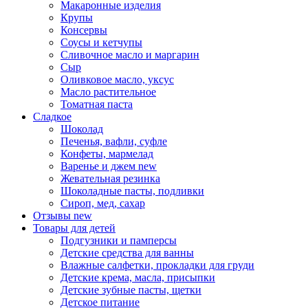
Макаронные изделия
Крупы
Консервы
Соусы и кетчупы
Сливочное масло и маргарин
Сыр
Оливковое масло, уксус
Масло растительное
Томатная паста
Сладкое
Шоколад
Печенья, вафли, суфле
Конфеты, мармелад
Варенье и джем
new
Жевательная резинка
Шоколадные пасты, подливки
Сироп, мед, сахар
Отзывы
new
Товары для детей
Подгузники и памперсы
Детские средства для ванны
Влажные салфетки, прокладки для груди
Детские крема, масла, присыпки
Детские зубные пасты, щетки
Детское питание