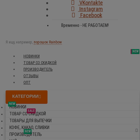
VKontakte
Instagram
Facebook
Временно - НЕ РАБОТАЕМ!
Я ищу, например,
порошок Rainbow
SALE
NEW
NEW
NEW
НОВИНКИ
ТОВАР СО СКИДКОЙ
ПРОИЗВОДИТЕЛЬ
ОТЗЫВЫ
ОПТ
КАТЕГОРИИ
NEW
НОВИНКИ
SALE
ТОВАР СО СКИДКОЙ
ТОВАРЫ ДЛЯ ВЫПЕЧКИ
КОФЕ, КАКАО, СЛИВКИ
NEW
ПРОИЗВОДИТЕЛЬ