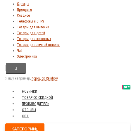
Одежда
Продукты
Сладкое
Телефоны и GPRS
Товары для выпечки
Товары для детей
Товары для животных
Товары для личной гигиены
Чай
Электроника
Я ищу, например,
порошок Rainbow
SALE
NEW
NEW
NEW
НОВИНКИ
ТОВАР СО СКИДКОЙ
ПРОИЗВОДИТЕЛЬ
ОТЗЫВЫ
ОПТ
КАТЕГОРИИ