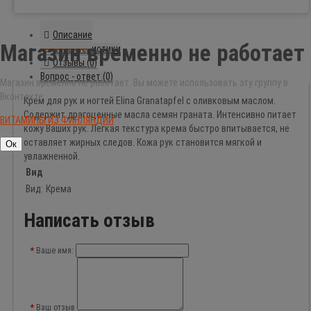
Описание
Магазин временно не работает
Характеристики
Отзывы (0)
Вопрос - ответ (0)
Магазин временно не работает. Вы можете использовать эту группу в
Вконтакте:
Крем для рук и ногтей Elina Granatapfel с оливковым маслом.
Содержит драгоценные масла семян граната. Интенсивно питает
ВИТАМИНЫ ИЗ ФИНЛЯНДИИ
кожу Ваших рук. Легкая текстура крема быстро впитывается, не
оставляет жирных следов. Кожа рук становится мягкой и
Ок
увлажненной.
Вид
Вид:
Крема
Написать отзыв
Ваше имя:
Ваш отзыв