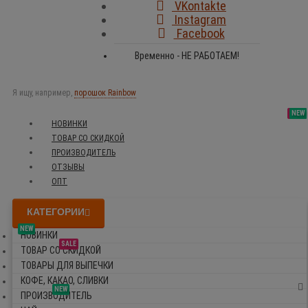
VKontakte
Instagram
Facebook
Временно - НЕ РАБОТАЕМ!
Я ищу, например,
порошок Rainbow
SALE
NEW
NEW
NEW
НОВИНКИ
ТОВАР СО СКИДКОЙ
ПРОИЗВОДИТЕЛЬ
ОТЗЫВЫ
ОПТ
КАТЕГОРИИ
NEW
НОВИНКИ
SALE
ТОВАР СО СКИДКОЙ
ТОВАРЫ ДЛЯ ВЫПЕЧКИ
КОФЕ, КАКАО, СЛИВКИ
NEW
ПРОИЗВОДИТЕЛЬ