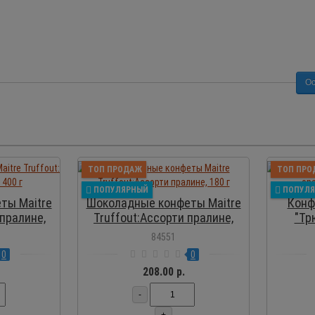
Ос
ОСМОТР
ПРОСМОТР
ТОП ПРОДАЖ
ТОП ПРО
ПОПУЛЯРНЫЙ
ПОПУЛ
ты Maitre
Шоколадные конфеты Maitre
Конф
 пралине,
Truffout:Ассорти пралине,
"Тр
180 г
84551
0
0
208.00 р.
-
+