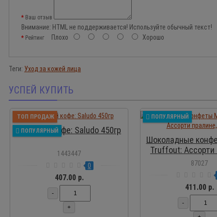
Ваш отзыв
Внимание:
HTML не поддерживается! Используйте обычный текст!
Плохо
Хорошо
Рейтинг
Теги:
Уход за кожей лица
УСПЕЙ КУПИТЬ
ПР
ТОП ПРОДАЖ
ПОПУЛЯРНЫЙ
Молотый кофе: Saludo 450гр
ПОПУЛЯРНЫЙ
Шоколадные конфе
Truffout: Ассорти
1443447
400 г
87027
0
407.00 р.
411.00 р.
-
-
+
+