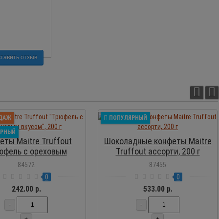
тавить отзыв
ПРОСМОТР
ПРОСМОТР
ДАЖ
ПОПУЛЯРНЫЙ
ЯРНЫЙ
еты Maitre Truffout
Шоколадные конфеты Maitre
юфель с ореховым
Truffout ассорти, 200 г
вкусом", 200 г
84572
87455
0
0
242.00 р.
533.00 р.
-
-
+
+