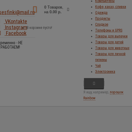
Компьютеры
Кофе, какао, сливки
0
Tоваров,
sesfinki@mail.ru
на
0.00 р.
Одежда
Продукты
VKontakte
Сладкое
Instagram
В корзине пусто!
Телефоны и GPRS
Facebook
Товары для выпечки
Товары для детей
ременно - НЕ
РАБОТАЕМ!
Товары для животных
Товары для личной
гигиены
Чай
Электроника
Я ищу, например,
порошок
Rainbow