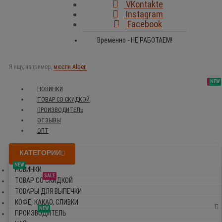
VKontakte
Instagram
Facebook
Временно - НЕ РАБОТАЕМ!
Я ищу, например,
мюсли Alpen
SALE
NEW
NEW
NEW
НОВИНКИ
ТОВАР СО СКИДКОЙ
ПРОИЗВОДИТЕЛЬ
ОТЗЫВЫ
ОПТ
КАТЕГОРИИ
NEW
НОВИНКИ
SALE
ТОВАР СО СКИДКОЙ
ТОВАРЫ ДЛЯ ВЫПЕЧКИ
КОФЕ, КАКАО, СЛИВКИ
NEW
ПРОИЗВОДИТЕЛЬ