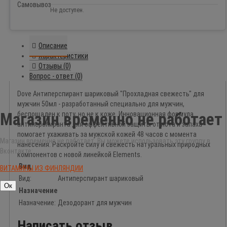
Не доступен.
Описание
Характеристики
Отзывы (0)
Вопрос - ответ (0)
Dove Антиперспирант шариковый "Прохладная свежесть" для
мужчин 50мл - разработанный специально для мужчин,
Магазин временно не работает
беспощаден к поту, но не к коже. Инновационная формула
антиперспиранта для эффективной защиты от пота и запаха
помогает ухаживать за мужской кожей 48 часов с момента
Магазин временно не работает. Вы можете использовать эту группу в
нанесения. Раскройте силу и свежесть натуральных природных
Вконтакте:
компонентов с новой линейкой Elements.
Вид
ВИТАМИНЫ ИЗ ФИНЛЯНДИИ
Вид:
Антиперспирант шариковый
Ок
Назначение
Назначение:
Дезодорант для мужчин
Написать отзыв