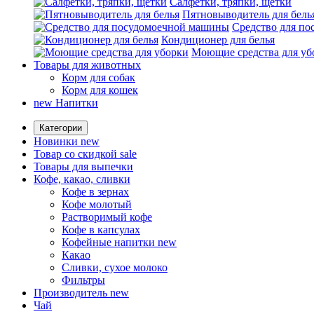
Салфетки, тряпки, щетки
Пятновыводитель для бель
Средство для п
Кондиционер для белья
Моющие средства для уб
Товары для животных
Корм для собак
Корм для кошек
new
Напитки
Категории
Новинки
new
Товар со скидкой
sale
Товары для выпечки
Кофе, какао, сливки
Кофе в зернах
Кофе молотый
Растворимый кофе
Кофе в капсулах
Кофейные напитки
new
Какао
Сливки, сухое молоко
Фильтры
Производитель
new
Чай