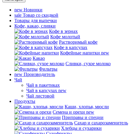
new
Новинки
sale
Товар со скидкой
Товары для выпечки
Кофе, какао, сливки
Кофе в зернах
Кофе молотый
Растворимый кофе
Кофе в капсулах
Кофейные напитки
new
Какао
Сливки, сухое молоко
Фильтры
new
Производитель
Чай
Чай в пакетиках
Чай в капсулах
new
Чай листовой
Продукты
Каши, хлопья, мюсли
Семена и орехи
new
Приправы и специи
Сахар и сахарозаменитель
Хлебцы и сухарики
Сухофрукты