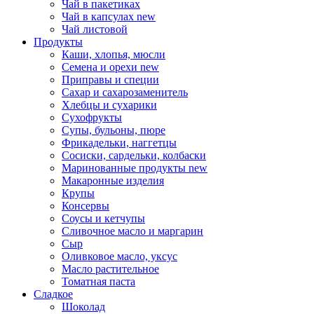
Чай в пакетиках
Чай в капсулах
new
Чай листовой
Продукты
Каши, хлопья, мюсли
Семена и орехи
new
Приправы и специи
Сахар и сахарозаменитель
Хлебцы и сухарики
Сухофрукты
Супы, бульоны, пюре
Фрикадельки, наггетцы
Сосиски, сардельки, колбаски
Маринованные продукты
new
Макаронные изделия
Крупы
Консервы
Соусы и кетчупы
Сливочное масло и маргарин
Сыр
Оливковое масло, уксус
Масло растительное
Томатная паста
Сладкое
Шоколад