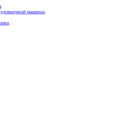
я
осудомоечной машины
орки