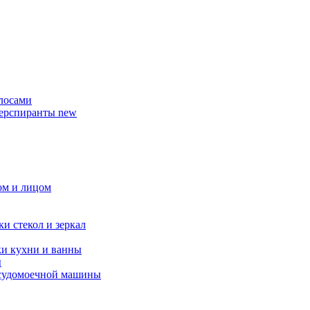
олосами
перспиранты
new
лом и лицом
ки стекол и зеркал
ки кухни и ванны
ы
осудомоечной машины