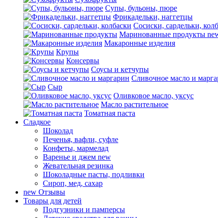
Супы, бульоны, пюре
Фрикадельки, наггетцы
Сосиски, сардельки, кол
Маринованные продукты
ne
Макаронные изделия
Крупы
Консервы
Соусы и кетчупы
Сливочное масло и марг
Сыр
Оливковое масло, уксус
Масло растительное
Томатная паста
Сладкое
Шоколад
Печенья, вафли, суфле
Конфеты, мармелад
Варенье и джем
new
Жевательная резинка
Шоколадные пасты, подливки
Сироп, мед, сахар
new
Отзывы
Товары для детей
Подгузники и памперсы