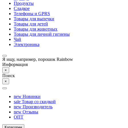
Продукты
Сладкое
Телефоны и GPRS
Товары для выпечки
Товары для детей
Товары для животных
Товары для личной гигиены
Чай
Электроника
Я ищу, например,
порошок Rainbow
Информация
×
Поиск
×
new
Новинки
sale
Товар со скидкой
new
Производитель
new
Отзывы
ОПТ
Категории