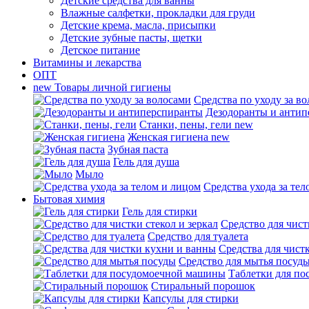
Детские средства для ванны
Влажные салфетки, прокладки для груди
Детские крема, масла, присыпки
Детские зубные пасты, щетки
Детское питание
Витамины и лекарства
ОПТ
new
Товары личной гигиены
Средства по уходу за в
Дезодоранты и анти
Станки, пены, гели
new
Женская гигиена
new
Зубная паста
Гель для душа
Мыло
Средства ухода за те
Бытовая химия
Гель для стирки
Средство для чист
Средство для туалета
Средства для чист
Средство для мытья посуд
Таблетки для п
Стиральный порошок
Капсулы для стирки