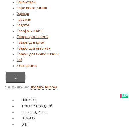
Компьютеры
Кофе, какао, сливки
Одежда
Продукты
Сладкое
Телефоны и GPRS
Товары для выпечки
Товары для детей
Товары для животных
Товары для личной гигиены
Чай
Электроника
Я ищу, например,
порошок Rainbow
SALE
NEW
NEW
NEW
НОВИНКИ
ТОВАР СО СКИДКОЙ
ПРОИЗВОДИТЕЛЬ
ОТЗЫВЫ
ОПТ