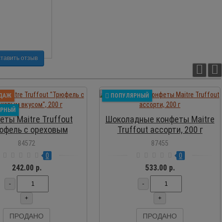
тавить отзыв
ПРОСМОТР
ПРОСМОТР
ДАЖ
ПОПУЛЯРНЫЙ
ЯРНЫЙ
еты Maitre Truffout
Шоколадные конфеты Maitre
юфель с ореховым
Truffout ассорти, 200 г
вкусом", 200 г
84572
87455
0
0
242.00 р.
533.00 р.
-
-
+
+
ПРОДАНО
ПРОДАНО