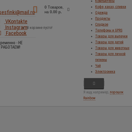
Компьютеры
Кофе, какао, сливки
0
Tоваров,
sesfinki@mail.ru
на
0.00 р.
Одежда
Продукты
VKontakte
Сладкое
Instagram
В корзине пусто!
Телефоны и GPRS
Facebook
Товары для выпечки
Товары для детей
Временно - НЕ
РАБОТАЕМ!
Товары для животных
Товары для личной
гигиены
Чай
Электроника
Я ищу, например,
порошок
Rainbow