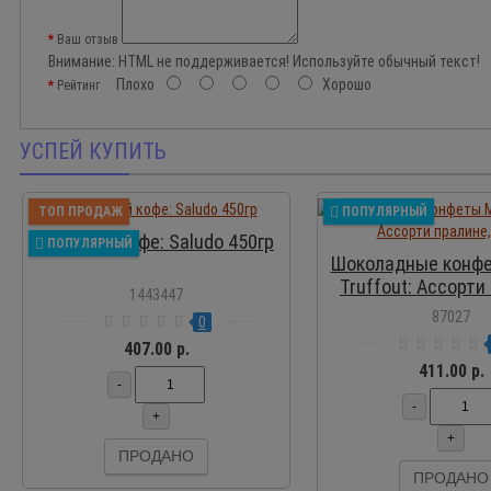
Ваш отзыв
Внимание:
HTML не поддерживается! Используйте обычный текст!
Плохо
Хорошо
Рейтинг
УСПЕЙ КУПИТЬ
ПР
ТОП ПРОДАЖ
ПОПУЛЯРНЫЙ
Молотый кофе: Saludo 450гр
ПОПУЛЯРНЫЙ
Шоколадные конфе
Truffout: Ассорти
1443447
400 г
87027
0
407.00 р.
411.00 р.
-
-
+
+
ПРОДАНО
ПРОДАНО