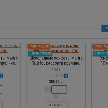
Ос
ОСМОТР
ПРОСМОТР
ТОП ПРОДАЖ
ТОП ПРО
ПОПУЛЯРНЫЙ
ПОПУЛ
ты Maitre
Шоколадные конфеты Maitre
Конф
 пралине,
Truffout:Ассорти пралине,
"Тр
180 г
84551
0
0
208.00 р.
-
+
ПРОДАНО