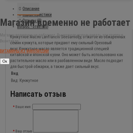
Описание
Характеристики
Магазин временно не работает
Отзывы (0)
Вопрос - ответ (0)
Магазин временно не работает. Вы можете использовать эту группу в
Кунжутное Масло Lanfranchi Seesamiöljy, отжатое из обжаренных
Вконтакте:
семян кунжута, которые придают ему сильный Ореховый
вкус.Кунжутное масло является традиционной специей
ВИТАМИНЫ ИЗ ФИНЛЯНДИИ
китайской и японской кухни. Оно может быть использовано как
растительное масло или в разбавленном виде. Масло подходит
Ок
для быстрой обжарки, а также дает сильный вкус.
Вид
Вид:
Кунжутное
Написать отзыв
Ваше имя:
Ваш отзыв