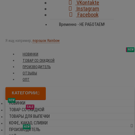
VKontakte
Instagram
Facebook
Временно - НЕ РАБОТАЕМ!
Я ищу, например,
порошок Rainbow
SALE
NEW
NEW
NEW
НОВИНКИ
ТОВАР СО СКИДКОЙ
ПРОИЗВОДИТЕЛЬ
ОТЗЫВЫ
ОПТ
КАТЕГОРИИ
NEW
НОВИНКИ
SALE
ТОВАР СО СКИДКОЙ
ТОВАРЫ ДЛЯ ВЫПЕЧКИ
КОФЕ, КАКАО, СЛИВКИ
NEW
ПРОИЗВОДИТЕЛЬ