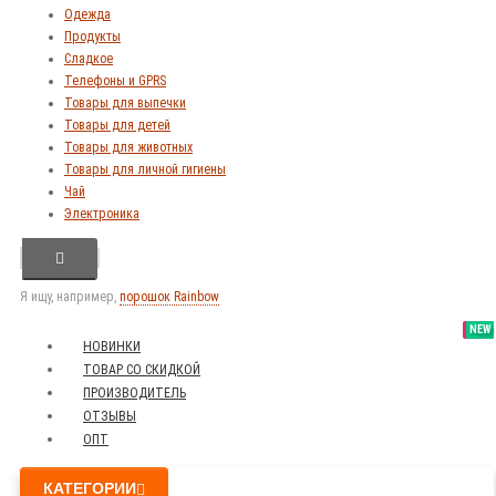
Одежда
Продукты
Сладкое
Телефоны и GPRS
Товары для выпечки
Товары для детей
Товары для животных
Товары для личной гигиены
Чай
Электроника
Я ищу, например,
порошок Rainbow
SALE
NEW
NEW
NEW
НОВИНКИ
ТОВАР СО СКИДКОЙ
ПРОИЗВОДИТЕЛЬ
ОТЗЫВЫ
ОПТ
КАТЕГОРИИ