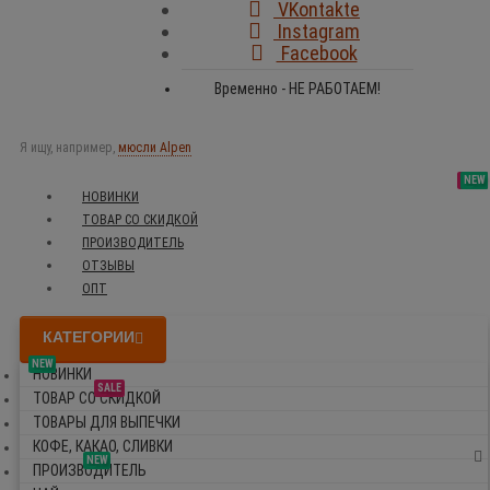
VKontakte
Instagram
Facebook
Временно - НЕ РАБОТАЕМ!
Я ищу, например,
мюсли Alpen
SALE
NEW
NEW
NEW
НОВИНКИ
ТОВАР СО СКИДКОЙ
ПРОИЗВОДИТЕЛЬ
ОТЗЫВЫ
ОПТ
КАТЕГОРИИ
NEW
НОВИНКИ
SALE
ТОВАР СО СКИДКОЙ
ТОВАРЫ ДЛЯ ВЫПЕЧКИ
КОФЕ, КАКАО, СЛИВКИ
NEW
ПРОИЗВОДИТЕЛЬ