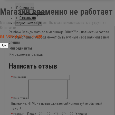
Описание
Магазин временно не работает
Характеристики
Отзывы (0)
Магазин временно не работает. Вы можете использовать эту группу в
Вопрос - ответ (0)
Вконтакте:
Rainbow Сельдь матьес в маринаде 580/275г - полностью готова
ВИТАМИНЫ ИЗ ФИНЛЯНДИИ
к употреблению. Рассол может быть мутным из-за наличия в нем
специй.
Ок
Ингредиенты
Ингредиенты:
Сельдь
Написать отзыв
Ваше имя:
Ваш отзыв
Внимание:
HTML не поддерживается! Используйте обычный
текст!
Плохо
Хорошо
Рейтинг