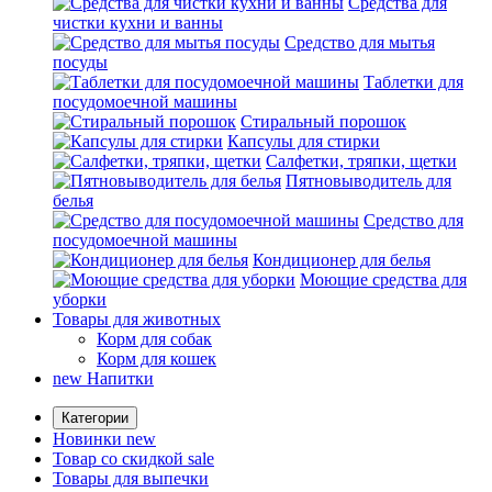
Средства для
чистки кухни и ванны
Средство для мытья
посуды
Таблетки для
посудомоечной машины
Стиральный порошок
Капсулы для стирки
Салфетки, тряпки, щетки
Пятновыводитель для
белья
Средство для
посудомоечной машины
Кондиционер для белья
Моющие средства для
уборки
Товары для животных
Корм для собак
Корм для кошек
new
Напитки
Категории
Новинки
new
Товар со скидкой
sale
Товары для выпечки