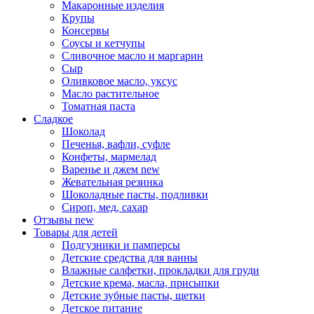
Макаронные изделия
Крупы
Консервы
Соусы и кетчупы
Сливочное масло и маргарин
Сыр
Оливковое масло, уксус
Масло растительное
Томатная паста
Сладкое
Шоколад
Печенья, вафли, суфле
Конфеты, мармелад
Варенье и джем
new
Жевательная резинка
Шоколадные пасты, подливки
Сироп, мед, сахар
Отзывы
new
Товары для детей
Подгузники и памперсы
Детские средства для ванны
Влажные салфетки, прокладки для груди
Детские крема, масла, присыпки
Детские зубные пасты, щетки
Детское питание