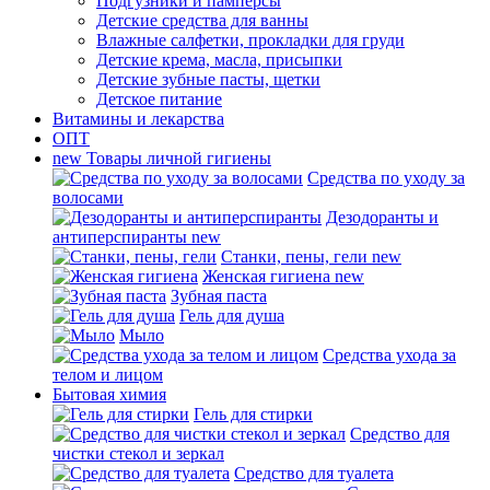
Подгузники и памперсы
Детские средства для ванны
Влажные салфетки, прокладки для груди
Детские крема, масла, присыпки
Детские зубные пасты, щетки
Детское питание
Витамины и лекарства
ОПТ
new
Товары личной гигиены
Средства по уходу за
волосами
Дезодоранты и
антиперспиранты
new
Станки, пены, гели
new
Женская гигиена
new
Зубная паста
Гель для душа
Мыло
Средства ухода за
телом и лицом
Бытовая химия
Гель для стирки
Средство для
чистки стекол и зеркал
Средство для туалета