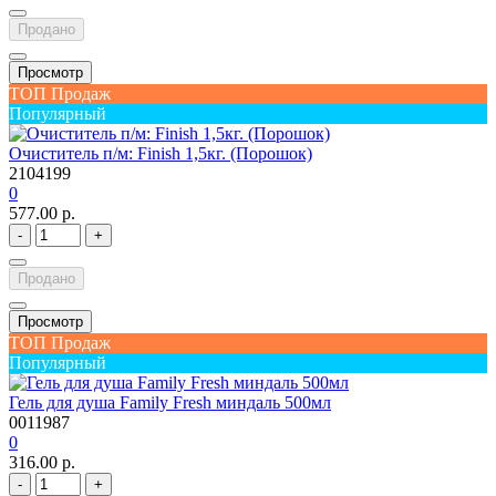
Продано
Просмотр
ТОП Продаж
Популярный
Очиститель п/м: Finish 1,5кг. (Порошок)
2104199
0
577.00 р.
-
+
Продано
Просмотр
ТОП Продаж
Популярный
Гель для душа Family Fresh миндаль 500мл
0011987
0
316.00 р.
-
+