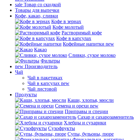
sale
Товар со скидкой
Товары для выпечки
Кофе, какао, сливки
Кофе в зернах
Кофе молотый
Растворимый кофе
Кофе в капсулах
Кофейные напитки
new
Какао
Сливки, сухое молоко
Фильтры
new
Производитель
Чай
Чай в пакетиках
Чай в капсулах
new
Чай листовой
Продукты
Каши, хлопья, мюсли
Семена и орехи
new
Приправы и специи
Сахар и сахарозаменитель
Хлебцы и сухарики
Сухофрукты
Супы, бульоны, пюре
Фрикадельки, наггетцы