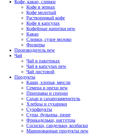
Кофе, какао, сливки
Кофе в зернах
Кофе молотый
Растворимый кофе
Кофе в капсулах
Кофейные напитки
new
Какао
Сливки, сухое молоко
Фильтры
Производитель
new
Чай
Чай в пакетиках
Чай в капсулах
new
Чай листовой
Продукты
Каши, хлопья, мюсли
Семена и орехи
new
Приправы и специи
Сахар и сахарозаменитель
Хлебцы и сухарики
Сухофрукты
Супы, бульоны, пюре
Фрикадельки, наггетцы
Сосиски, сардельки, колбаски
Маринованные продукты
new