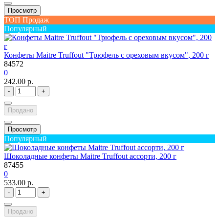
Просмотр
ТОП Продаж
Популярный
Конфеты Maitre Truffout "Трюфель с ореховым вкусом", 200 г
84572
0
242.00 р.
-
+
Продано
Просмотр
Популярный
Шоколадные конфеты Maitre Truffout ассорти, 200 г
87455
0
533.00 р.
-
+
Продано