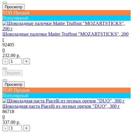
Просмотр
ТОП Продаж
Популярный
Шоколадные палочки Maitre Truffout "MOZARTSTICKS", 200
г
92405
0
232.00 р.
-
+
Продано
Просмотр
ТОП Продаж
Популярный
Шоколадная паста Piacelli из лесных орехов "DUO", 300 г
86718
0
337.00 р.
-
+