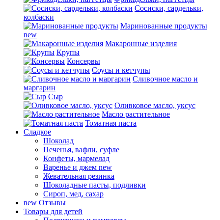
Сосиски, сардельки,
колбаски
Маринованные продукты
new
Макаронные изделия
Крупы
Консервы
Соусы и кетчупы
Сливочное масло и
маргарин
Сыр
Оливковое масло, уксус
Масло растительное
Томатная паста
Сладкое
Шоколад
Печенья, вафли, суфле
Конфеты, мармелад
Варенье и джем
new
Жевательная резинка
Шоколадные пасты, подливки
Сироп, мед, сахар
new
Отзывы
Товары для детей