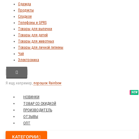
Одежда
Продукты
Сладкое
Телефоны и GPRS
Товары для выпечки
Товары для детей
Товары для животных
Товары для личной гигиены
Чай
Электроника
Я ищу, например,
порошок Rainbow
SALE
NEW
NEW
NEW
НОВИНКИ
ТОВАР СО СКИДКОЙ
ПРОИЗВОДИТЕЛЬ
ОТЗЫВЫ
ОПТ
КАТЕГОРИИ