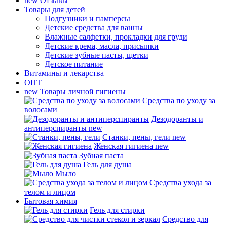
new
Отзывы
Товары для детей
Подгузники и памперсы
Детские средства для ванны
Влажные салфетки, прокладки для груди
Детские крема, масла, присыпки
Детские зубные пасты, щетки
Детское питание
Витамины и лекарства
ОПТ
new
Товары личной гигиены
Средства по уходу за
волосами
Дезодоранты и
антиперспиранты
new
Станки, пены, гели
new
Женская гигиена
new
Зубная паста
Гель для душа
Мыло
Средства ухода за
телом и лицом
Бытовая химия
Гель для стирки
Средство для