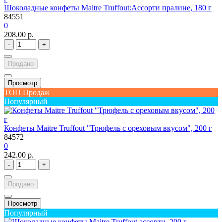
Шоколадные конфеты Maitre Truffout:Ассорти пралине, 180 г
84551
0
208.00 р.
-
+
Продано
Просмотр
ТОП Продаж
Популярный
Конфеты Maitre Truffout "Трюфель с ореховым вкусом", 200 г
84572
0
242.00 р.
-
+
Продано
Просмотр
Популярный