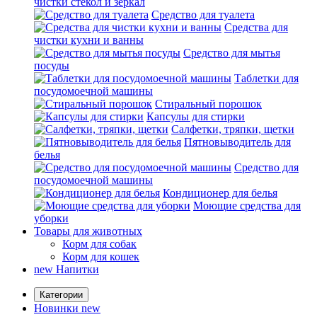
чистки стекол и зеркал
Средство для туалета
Средства для
чистки кухни и ванны
Средство для мытья
посуды
Таблетки для
посудомоечной машины
Стиральный порошок
Капсулы для стирки
Салфетки, тряпки, щетки
Пятновыводитель для
белья
Средство для
посудомоечной машины
Кондиционер для белья
Моющие средства для
уборки
Товары для животных
Корм для собак
Корм для кошек
new
Напитки
Категории
Новинки
new