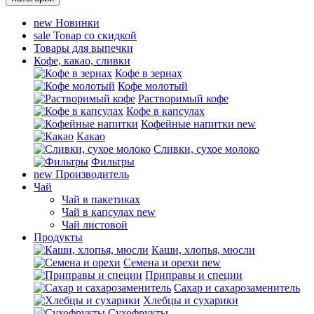
new
Новинки
sale
Товар со скидкой
Товары для выпечки
Кофе, какао, сливки
Кофе в зернах
Кофе молотый
Растворимый кофе
Кофе в капсулах
Кофейные напитки
new
Какао
Сливки, сухое молоко
Фильтры
new
Производитель
Чай
Чай в пакетиках
Чай в капсулах
new
Чай листовой
Продукты
Каши, хлопья, мюсли
Семена и орехи
new
Приправы и специи
Сахар и сахарозаменитель
Хлебцы и сухарики
Сухофрукты