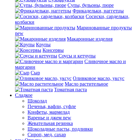
Супы, бульоны, пюре
Фрикадельки, наггетцы
Сосиски, сардельки,
колбаски
Маринованные продукты
new
Макаронные изделия
Крупы
Консервы
Соусы и кетчупы
Сливочное масло и
маргарин
Сыр
Оливковое масло, уксус
Масло растительное
Томатная паста
Сладкое
Шоколад
Печенья, вафли, суфле
Конфеты, мармелад
Варенье и джем
new
Жевательная резинка
Шоколадные пасты, подливки
Сироп, мед, сахар