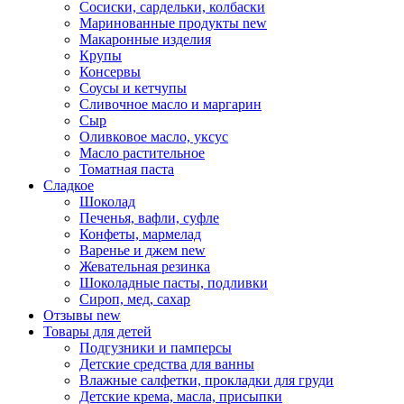
Сосиски, сардельки, колбаски
Маринованные продукты
new
Макаронные изделия
Крупы
Консервы
Соусы и кетчупы
Сливочное масло и маргарин
Сыр
Оливковое масло, уксус
Масло растительное
Томатная паста
Сладкое
Шоколад
Печенья, вафли, суфле
Конфеты, мармелад
Варенье и джем
new
Жевательная резинка
Шоколадные пасты, подливки
Сироп, мед, сахар
Отзывы
new
Товары для детей
Подгузники и памперсы
Детские средства для ванны
Влажные салфетки, прокладки для груди
Детские крема, масла, присыпки