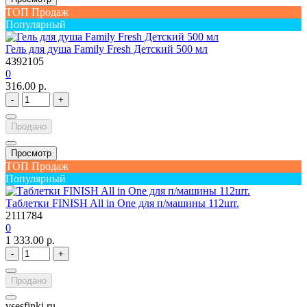
ТОП Продаж
Популярный
Гель для душа Family Fresh Детский 500 мл
4392105
0
316.00 р.
-
+
Продано
Просмотр
ТОП Продаж
Популярный
Таблетки FINISH All in One для п/машины 112шт.
2111784
0
1 333.00 р.
-
+
Продано
vsesfinki.ru