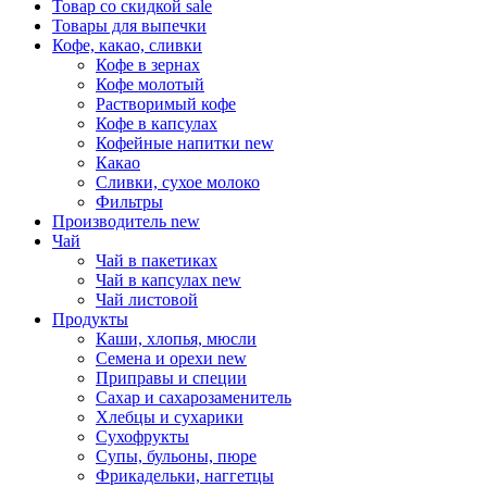
Товар со скидкой
sale
Товары для выпечки
Кофе, какао, сливки
Кофе в зернах
Кофе молотый
Растворимый кофе
Кофе в капсулах
Кофейные напитки
new
Какао
Сливки, сухое молоко
Фильтры
Производитель
new
Чай
Чай в пакетиках
Чай в капсулах
new
Чай листовой
Продукты
Каши, хлопья, мюсли
Семена и орехи
new
Приправы и специи
Сахар и сахарозаменитель
Хлебцы и сухарики
Сухофрукты
Супы, бульоны, пюре
Фрикадельки, наггетцы