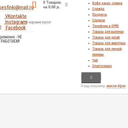
0
Tоваров,
Кофе, какао, сливки
sesfinki@mail.ru
на
0.00 р.
Одежда
Продукты
VKontakte
Сладкое
Instagram
В корзине пусто!
Телефоны и GPRS
Facebook
Товары для выпечки
Временно - НЕ
Товары для детей
РАБОТАЕМ!
Товары для животных
Товары для личной
гигиены
Чай
Электроника
Я ищу, например,
мюсли Alpen