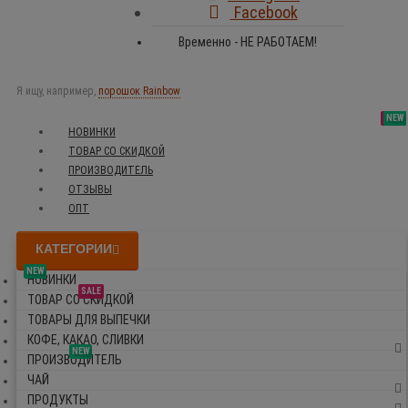
Facebook
Временно - НЕ РАБОТАЕМ!
Я ищу, например,
порошок Rainbow
SALE
NEW
NEW
NEW
НОВИНКИ
ТОВАР СО СКИДКОЙ
ПРОИЗВОДИТЕЛЬ
ОТЗЫВЫ
ОПТ
КАТЕГОРИИ
NEW
НОВИНКИ
SALE
ТОВАР СО СКИДКОЙ
ТОВАРЫ ДЛЯ ВЫПЕЧКИ
КОФЕ, КАКАО, СЛИВКИ
NEW
ПРОИЗВОДИТЕЛЬ
ЧАЙ
ПРОДУКТЫ