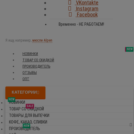
VKontakte
Instagram
Facebook
Временно - НЕ РАБОТАЕМ!
Я ищу, например,
мюсли Alpen
SALE
NEW
NEW
NEW
НОВИНКИ
ТОВАР СО СКИДКОЙ
ПРОИЗВОДИТЕЛЬ
ОТЗЫВЫ
ОПТ
КАТЕГОРИИ
NEW
НОВИНКИ
SALE
ТОВАР СО СКИДКОЙ
ТОВАРЫ ДЛЯ ВЫПЕЧКИ
КОФЕ, КАКАО, СЛИВКИ
NEW
ПРОИЗВОДИТЕЛЬ