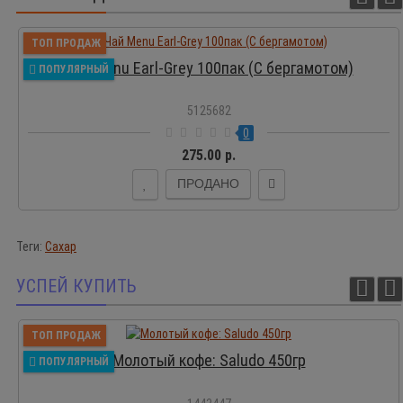
ТОП ПРОДАЖ
Чай Menu Earl-Grey 100пак (С бергамотом)
ПОПУЛЯРНЫЙ
5125682
0
275.00 р.
ПРОДАНО
Теги:
Сахар
УСПЕЙ КУПИТЬ
ТОП ПРОДАЖ
Молотый кофе: Saludo 450гр
ПОПУЛЯРНЫЙ