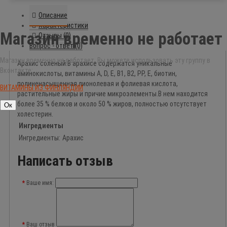
Описание
Характеристики
Магазин временно не работает
Отзывы (0)
Вопрос - ответ (0)
Магазин временно не работает. Вы можете использовать эту группу в
Арахис соленый.В арахисе содержатся уникальные
Вконтакте:
аминокислоты, витамины A, D, E, В1, В2, РР, Е, биотин,
полиненасыщенная лионолевая и фолиевая кислота,
ВИТАМИНЫ ИЗ ФИНЛЯНДИИ
растительные жиры и причие микроэлементы.В нем находится
более 35 % белков и около 50 % жиров, полностью отсутствует
Ок
холестерин.
Ингредиенты
Ингредиенты:
Арахис
Написать отзыв
Ваше имя:
Ваш отзыв