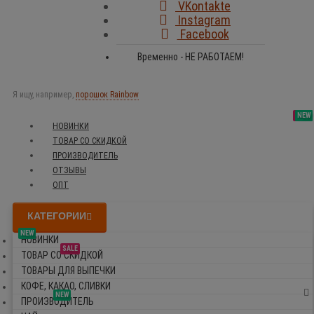
VKontakte
Instagram
Facebook
Временно - НЕ РАБОТАЕМ!
Я ищу, например,
порошок Rainbow
SALE
NEW
NEW
NEW
НОВИНКИ
ТОВАР СО СКИДКОЙ
ПРОИЗВОДИТЕЛЬ
ОТЗЫВЫ
ОПТ
КАТЕГОРИИ
NEW
НОВИНКИ
SALE
ТОВАР СО СКИДКОЙ
ТОВАРЫ ДЛЯ ВЫПЕЧКИ
КОФЕ, КАКАО, СЛИВКИ
NEW
ПРОИЗВОДИТЕЛЬ