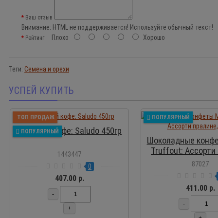
Ваш отзыв
Внимание:
HTML не поддерживается! Используйте обычный текст!
Плохо
Хорошо
Рейтинг
Теги:
Семена и орехи
УСПЕЙ КУПИТЬ
ПР
ТОП ПРОДАЖ
ПОПУЛЯРНЫЙ
Молотый кофе: Saludo 450гр
ПОПУЛЯРНЫЙ
Шоколадные конфе
Truffout: Ассорти
1443447
400 г
87027
0
407.00 р.
411.00 р.
-
-
+
+