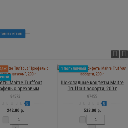
тавить отзыв
ПРОСМОТР
ПРОСМОТР
ДАЖ
ПОПУЛЯРНЫЙ
ЯРНЫЙ
еты Maitre Truffout
Шоколадные конфеты Maitre
юфель с ореховым
Truffout ассорти, 200 г
вкусом", 200 г
84572
87455
0
0
242.00 р.
533.00 р.
-
-
+
+