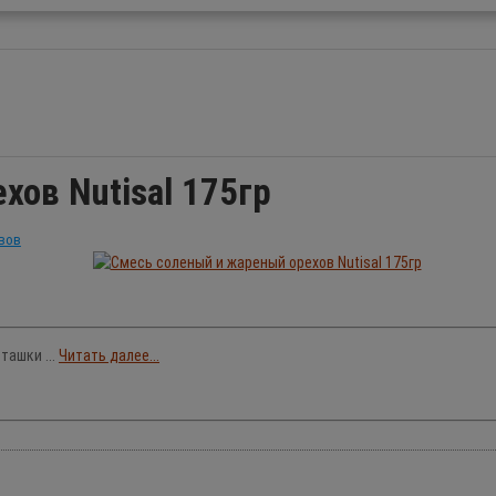
ов Nutisal 175гр
вов
ташки ...
Читать далее...