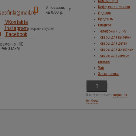
Компьютеры
Кофе, какао, сливки
0
Tоваров,
sesfinki@mail.ru
на
0.00 р.
Одежда
Продукты
VKontakte
Сладкое
Instagram
В корзине пусто!
Телефоны и GPRS
Facebook
Товары для выпечки
Товары для детей
ременно - НЕ
РАБОТАЕМ!
Товары для животных
Товары для личной
гигиены
Чай
Электроника
Я ищу, например,
порошок
Rainbow