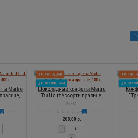
Ос
ОСМОТР
ПРОСМОТР
ТОП ПРОДАЖ
ТОП ПРО
ПОПУЛЯРНЫЙ
ПОПУЛ
ты Maitre
Шоколадные конфеты Maitre
Конф
 пралине,
Truffout:Ассорти пралине,
"Тр
180 г
84551
0
0
208.00 р.
-
+