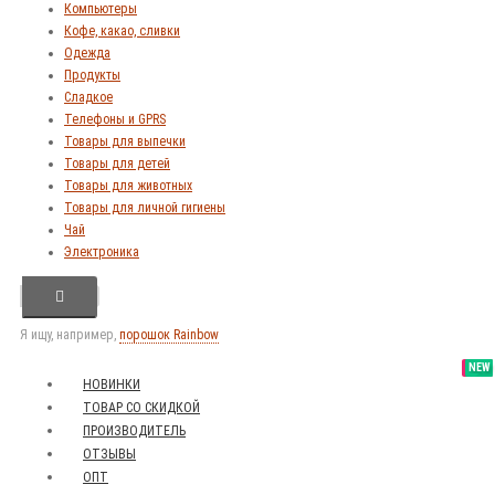
Компьютеры
Кофе, какао, сливки
Одежда
Продукты
Сладкое
Телефоны и GPRS
Товары для выпечки
Товары для детей
Товары для животных
Товары для личной гигиены
Чай
Электроника
Я ищу, например,
порошок Rainbow
SALE
NEW
NEW
NEW
НОВИНКИ
ТОВАР СО СКИДКОЙ
ПРОИЗВОДИТЕЛЬ
ОТЗЫВЫ
ОПТ