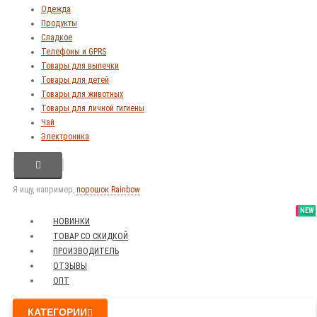
Одежда
Продукты
Сладкое
Телефоны и GPRS
Товары для выпечки
Товары для детей
Товары для животных
Товары для личной гигиены
Чай
Электроника
Я ищу, например,
порошок Rainbow
SALE
NEW
NEW
NEW
НОВИНКИ
ТОВАР СО СКИДКОЙ
ПРОИЗВОДИТЕЛЬ
ОТЗЫВЫ
ОПТ
КАТЕГОРИИ