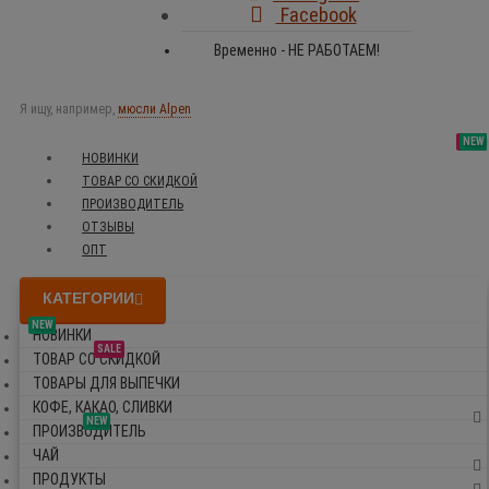
Facebook
Временно - НЕ РАБОТАЕМ!
Я ищу, например,
мюсли Alpen
SALE
NEW
NEW
NEW
НОВИНКИ
ТОВАР СО СКИДКОЙ
ПРОИЗВОДИТЕЛЬ
ОТЗЫВЫ
ОПТ
КАТЕГОРИИ
NEW
НОВИНКИ
SALE
ТОВАР СО СКИДКОЙ
ТОВАРЫ ДЛЯ ВЫПЕЧКИ
КОФЕ, КАКАО, СЛИВКИ
NEW
ПРОИЗВОДИТЕЛЬ
ЧАЙ
ПРОДУКТЫ