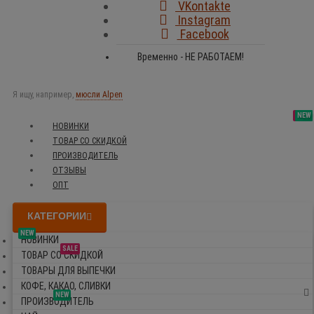
VKontakte
Instagram
Facebook
Временно - НЕ РАБОТАЕМ!
Я ищу, например,
мюсли Alpen
SALE
NEW
NEW
NEW
НОВИНКИ
ТОВАР СО СКИДКОЙ
ПРОИЗВОДИТЕЛЬ
ОТЗЫВЫ
ОПТ
КАТЕГОРИИ
NEW
НОВИНКИ
SALE
ТОВАР СО СКИДКОЙ
ТОВАРЫ ДЛЯ ВЫПЕЧКИ
КОФЕ, КАКАО, СЛИВКИ
NEW
ПРОИЗВОДИТЕЛЬ