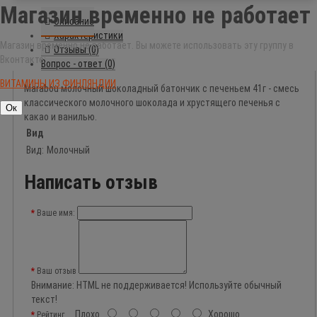
Магазин временно не работает
Описание
Характеристики
Магазин временно не работает. Вы можете использовать эту группу в
Отзывы (0)
Вконтакте:
Вопрос - ответ (0)
ВИТАМИНЫ ИЗ ФИНЛЯНДИИ
Marabou молочный шоколадный батончик с печеньем 41г - смесь
классического молочного шоколада и хрустящего печенья с
Ок
какао и ванилью.
Вид
Вид:
Молочный
Написать отзыв
Ваше имя:
Ваш отзыв
Внимание:
HTML не поддерживается! Используйте обычный
текст!
Плохо
Хорошо
Рейтинг