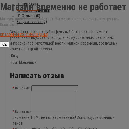
Магазин временно не работает
Описание
Характеристики
Отзывы (0)
Магазин временно не работает. Вы можете использовать эту группу в
Вопрос - ответ (0)
Вконтакте:
Nestle Lion шоколадный вафельный батончик 42г - имеет
ВИТАМИНЫ ИЗ ФИНЛЯНДИИ
уникальный вкус благодаря удачному сочетанию различных
ингредиентов: хрустящей вафли, мягкой карамели, воздушных
Ок
крисп и сладкой глазури.
Вид
Вид:
Молочный
Написать отзыв
Ваше имя:
Ваш отзыв
Внимание:
HTML не поддерживается! Используйте обычный
текст!