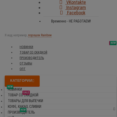
VKontakte
Instagram
Facebook
Временно - НЕ РАБОТАЕМ!
Я ищу, например,
порошок Rainbow
SALE
NEW
NEW
NEW
НОВИНКИ
ТОВАР СО СКИДКОЙ
ПРОИЗВОДИТЕЛЬ
ОТЗЫВЫ
ОПТ
КАТЕГОРИИ
NEW
НОВИНКИ
SALE
ТОВАР СО СКИДКОЙ
ТОВАРЫ ДЛЯ ВЫПЕЧКИ
КОФЕ, КАКАО, СЛИВКИ
NEW
ПРОИЗВОДИТЕЛЬ