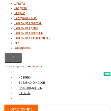
Одежда
Продукты
Сладкое
Телефоны и GPRS
Товары для выпечки
Товары для детей
Товары для животных
Товары для личной гигиены
Чай
Электроника
Я ищу, например,
мюсли Alpen
SALE
NEW
NEW
NEW
НОВИНКИ
ТОВАР СО СКИДКОЙ
ПРОИЗВОДИТЕЛЬ
ОТЗЫВЫ
ОПТ
КАТЕГОРИИ