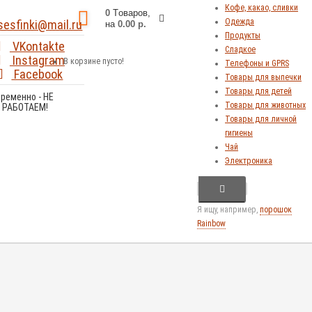
Кофе, какао, сливки
0
Tоваров,
Одежда
sesfinki@mail.ru
на
0.00 р.
Продукты
VKontakte
Сладкое
Instagram
В корзине пусто!
Телефоны и GPRS
Facebook
Товары для выпечки
Товары для детей
Временно - НЕ
Товары для животных
РАБОТАЕМ!
Товары для личной
гигиены
Чай
Электроника
Я ищу, например,
порошок
Rainbow