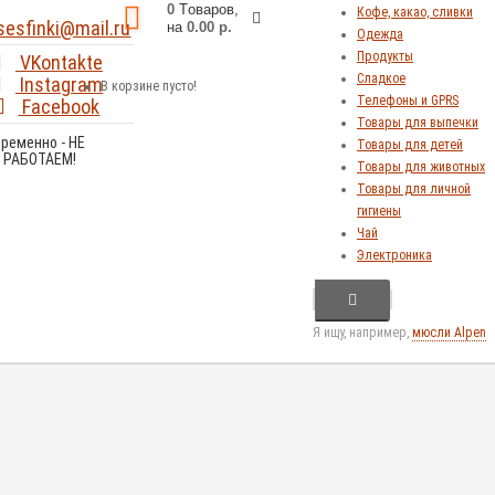
0
Tоваров,
Кофе, какао, сливки
sesfinki@mail.ru
на
0.00 р.
Одежда
Продукты
VKontakte
Сладкое
Instagram
В корзине пусто!
Телефоны и GPRS
Facebook
Товары для выпечки
Временно - НЕ
Товары для детей
РАБОТАЕМ!
Товары для животных
Товары для личной
гигиены
Чай
Электроника
Я ищу, например,
мюсли Alpen