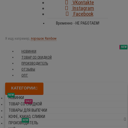
VKontakte
Instagram
Facebook
Временно - НЕ РАБОТАЕМ!
Я ищу, например,
порошок Rainbow
SALE
NEW
NEW
NEW
НОВИНКИ
ТОВАР СО СКИДКОЙ
ПРОИЗВОДИТЕЛЬ
ОТЗЫВЫ
ОПТ
КАТЕГОРИИ
NEW
НОВИНКИ
SALE
ТОВАР СО СКИДКОЙ
ТОВАРЫ ДЛЯ ВЫПЕЧКИ
КОФЕ, КАКАО, СЛИВКИ
NEW
ПРОИЗВОДИТЕЛЬ