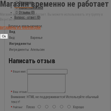
Магазин временно не работает
Описание
Характеристики
Отзывы (0)
Магазин временно не работает. Вы можете использовать эту группу в
Вопрос - ответ (0)
Вконтакте:
Варенье апельсиновое.
ВИТАМИНЫ ИЗ ФИНЛЯНДИИ
Вид
Ок
Вид:
Варенье
Ингредиенты
Ингредиенты:
Апельсин
Написать отзыв
Ваше имя:
Ваш отзыв
Внимание:
HTML не поддерживается! Используйте обычный
текст!
Плохо
Хорошо
Рейтинг