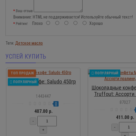
Ваш отзыв
Внимание:
HTML не поддерживается! Используйте обычный текст!
Плохо
Хорошо
Рейтинг
Теги:
Детское масло
УСПЕЙ КУПИТЬ
ПР
ТОП ПРОДАЖ
ПОПУЛЯРНЫЙ
Молотый кофе: Saludo 450гр
ПОПУЛЯРНЫЙ
Шоколадные конфе
Truffout: Ассорти
1443447
400 г
87027
0
407.00 р.
411.00 р.
-
-
+
+