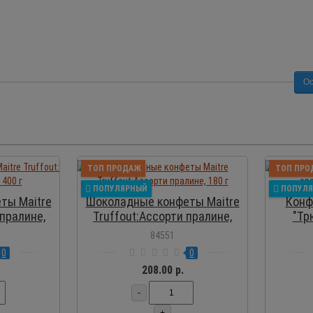
Ос
ОСМОТР
ПРОСМОТР
ТОП ПРОДАЖ
ТОП ПРО
ПОПУЛЯРНЫЙ
ПОПУЛ
ты Maitre
Шоколадные конфеты Maitre
Конф
 пралине,
Truffout:Ассорти пралине,
"Тр
180 г
84551
0
0
208.00 р.
-
+