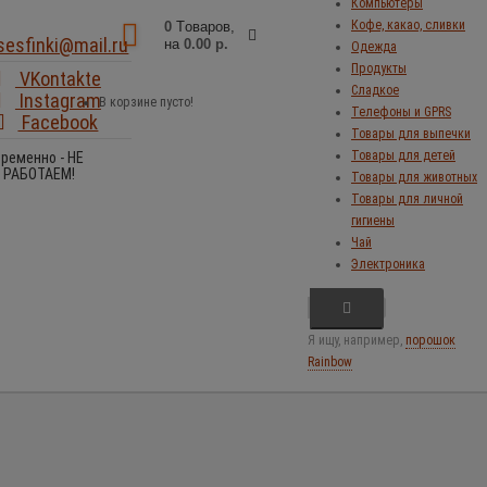
Компьютеры
Кофе, какао, сливки
0
Tоваров,
sesfinki@mail.ru
на
0.00 р.
Одежда
Продукты
VKontakte
Сладкое
Instagram
В корзине пусто!
Телефоны и GPRS
Facebook
Товары для выпечки
Товары для детей
Временно - НЕ
РАБОТАЕМ!
Товары для животных
Товары для личной
гигиены
Чай
Электроника
Я ищу, например,
порошок
Rainbow