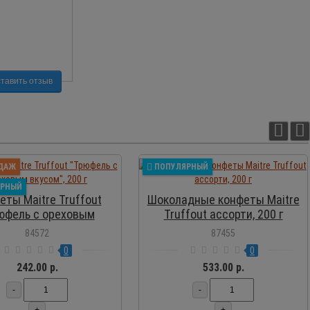
тавить отзыв
ПРОСМОТР
ПРОСМОТР
ДАЖ
ПОПУЛЯРНЫЙ
ЯРНЫЙ
еты Maitre Truffout
Шоколадные конфеты Maitre
юфель с ореховым
Truffout ассорти, 200 г
вкусом", 200 г
84572
87455
0
0
242.00 р.
533.00 р.
-
-
+
+